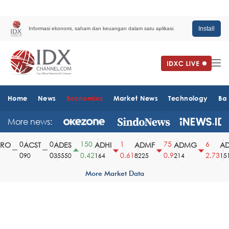
Install
Informasi ekonomi, saham dan keuangan dalam satu aplikasi.
Home
News
Economics
Market News
Technology
Ba
More news:
0
0
150
1
75
6
O
ACST
ADES
ADHI
ADMF
ADMG
ADM
0
0
0.42
0.61
0.9
2.73
90
35550
164
8225
214
1510
More Market Data