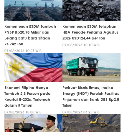
Kementerian ESDM Tambah
Kementerian ESDM Tetapkan
PNBP Rp20,98 Miliar dari
HBA Periode Pertama Agustus
Lelang Batu bara Sitaan
2026 USD124,44 per Ton
76.742 Ton
07/08/2026 10:10 WIB
07/08/2026 10:57 WIB
Ekonomi Filipina Hanya
Perkuat Bisnis Emas, Indika
Tumbuh 2,3 Persen pada
Energy (INDY) Peroleh Fasilitas
Kuartal II-2026, Terlemah
Pinjaman dari Bank DBS Rp2,8
dalam 5 Tahun
Triliun
07/08/2026 10:08 WIB
07/08/2026 06:25 WIB