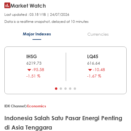
Market Watch
Last updated : 03.18 WIB | 24/07/2026
Data is a realtime snapshot, delayed at 10 minutes
Major Indexes
Currencies
IHSG
LQ45
6219.73
616.64
-95.58
-10.48
-1.51 %
-1.67 %
IDX Channel
Economics
Indonesia Salah Satu Pasar Energi Penting
di Asia Tenggara