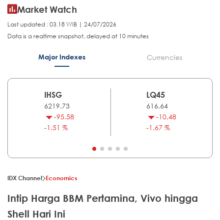
Market Watch
Last updated : 03.18 WIB | 24/07/2026
Data is a realtime snapshot, delayed at 10 minutes
Major Indexes
Currencies
IHSG
LQ45
6219.73
616.64
-95.58
-10.48
-1.51 %
-1.67 %
IDX Channel
Economics
Intip Harga BBM Pertamina, Vivo hingga
Shell Hari Ini