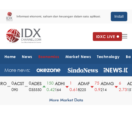
Install
Informasi ekonomi, saham dan keuangan dalam satu aplikasi.
Home
News
Economics
Market News
Technology
Ba
More news:
0
0
150
1
75
6
O
ACST
ADES
ADHI
ADMF
ADMG
AD
0
0
0.42
0.61
0.9
2.73
90
35550
164
8225
214
1510
More Market Data