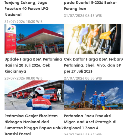
Tanjung Sekong, Jaga
pada Kuartal II-2026 Berkat
Pasokan 40 Persen LPG
Perang Iran
Nasional
31/07/2026 08:16 WIB
31/07/2026 10:30 WIB
Update Harga BBM Pertamina
Cek Daftar Harga BBM Terbaru
Hari Ini 28 Juli 2026, Cek
Pertamina, Shell, Vivo, dan BP
Rinciannya
per 27 Juli 2026
28/07/2026 08:00 WIB
27/07/2026 08:38 WIB
Pertamina Genjot Ekosistem
Pertamina Pacu Produksi
Hidrogen Nasional dari
Migas dari Aset Strategis di
Sumatera hingga Papua untuk
Regional 1 Zona 4
Transisi Energi
24/07/2026 21:45 WIB