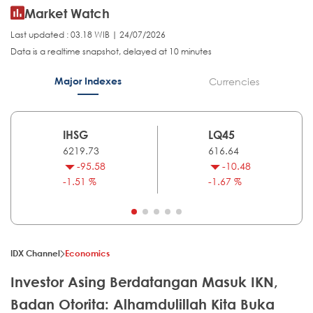
Market Watch
Last updated : 03.18 WIB | 24/07/2026
Data is a realtime snapshot, delayed at 10 minutes
Major Indexes
Currencies
IHSG
LQ45
6219.73
616.64
-95.58
-10.48
-1.51 %
-1.67 %
IDX Channel
Economics
Investor Asing Berdatangan Masuk IKN,
Badan Otorita: Alhamdulillah Kita Buka