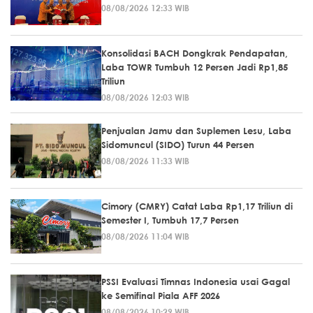
08/08/2026 12:33 WIB
Konsolidasi BACH Dongkrak Pendapatan,
Laba TOWR Tumbuh 12 Persen Jadi Rp1,85
Triliun
08/08/2026 12:03 WIB
Penjualan Jamu dan Suplemen Lesu, Laba
Sidomuncul (SIDO) Turun 44 Persen
08/08/2026 11:33 WIB
Cimory (CMRY) Catat Laba Rp1,17 Triliun di
Semester I, Tumbuh 17,7 Persen
08/08/2026 11:04 WIB
PSSI Evaluasi Timnas Indonesia usai Gagal
ke Semifinal Piala AFF 2026
08/08/2026 10:29 WIB