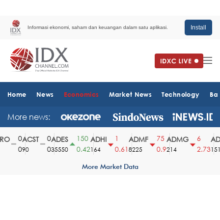
Install
Informasi ekonomi, saham dan keuangan dalam satu aplikasi.
Home
News
Economics
Market News
Technology
Ba
More news:
0
0
150
1
75
6
O
ACST
ADES
ADHI
ADMF
ADMG
ADM
0
0
0.42
0.61
0.9
2.73
90
35550
164
8225
214
1510
More Market Data