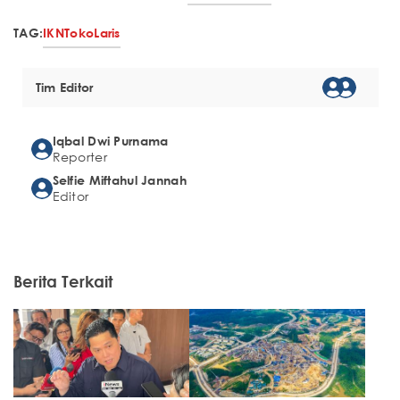
TAG:
IKN
Toko
Laris
Tim Editor
Iqbal Dwi Purnama
Reporter
Selfie Miftahul Jannah
Editor
Berita Terkait