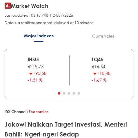
Market Watch
Last updated : 03.18 WIB | 24/07/2026
Data is a realtime snapshot, delayed at 10 minutes
Major Indexes
Currencies
IHSG
LQ45
6219.73
616.64
-95.58
-10.48
-1.51 %
-1.67 %
IDX Channel
Economics
Jokowi Naikkan Target Investasi, Menteri
Bahlil: Ngeri-ngeri Sedap