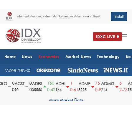
Install
Informasi ekonomi, saham dan keuangan dalam satu aplikasi.
Home
News
Economics
Market News
Technology
Ba
More news:
0
0
150
1
75
6
RO
ACST
ADES
ADHI
ADMF
ADMG
AD
0
0
0.42
0.61
0.9
2.73
90
35550
164
8225
214
151
More Market Data