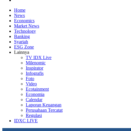
Home
News
Economics
Market News
Technology
Banking
Syariah
ESG Zone
Lainnya
TV IDX Live
Milenomic
Inspirator
Infografis
Foto
Video
Ecotainment
Economia
Calendar
Laporan Keuangan
Perusahaan Tercatat
Regulasi
IDXC LIVE