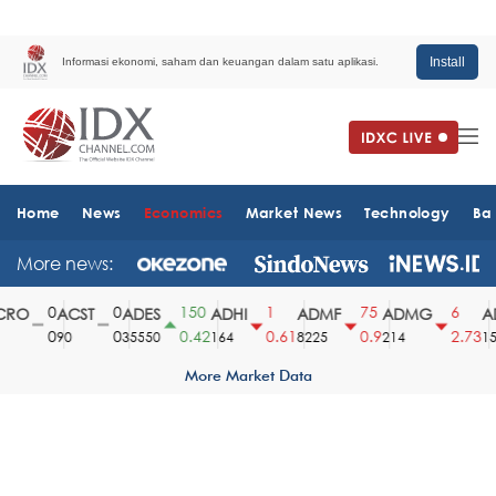
Install
Informasi ekonomi, saham dan keuangan dalam satu aplikasi.
Home
News
Economics
Market News
Technology
Ba
More news:
0
0
150
1
75
6
RO
ACST
ADES
ADHI
ADMF
ADMG
AD
0
0
0.42
0.61
0.9
2.73
90
35550
164
8225
214
151
More Market Data