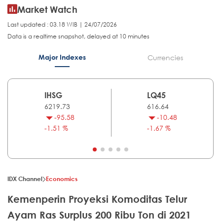
Market Watch
Last updated : 03.18 WIB | 24/07/2026
Data is a realtime snapshot, delayed at 10 minutes
Major Indexes
Currencies
IHSG
LQ45
6219.73
616.64
-95.58
-10.48
-1.51 %
-1.67 %
IDX Channel
Economics
Kemenperin Proyeksi Komoditas Telur
Ayam Ras Surplus 200 Ribu Ton di 2021