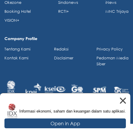
Okezone
Sindonews
iNews
Booking Hotel
RCTI+
MNC Trijaya
VISION+
Company Profile
Tentang Kami
Redaksi
Privacy Policy
Kontak Kami
Disclaimer
Pedoman Media
Siber
Informasi ekonomi, saham dan keuangan dalam satu aplikasi.
© 2026 IDX Channel. All Rights Reserved.
Open in App