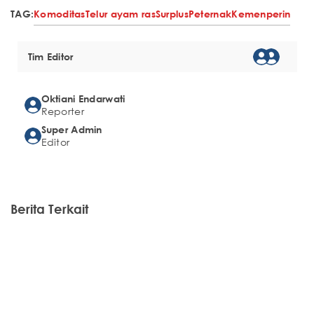
TAG:
Komoditas
Telur ayam ras
Surplus
Peternak
Kemenperin
Tim Editor
Oktiani Endarwati
Reporter
Super Admin
Editor
Berita Terkait