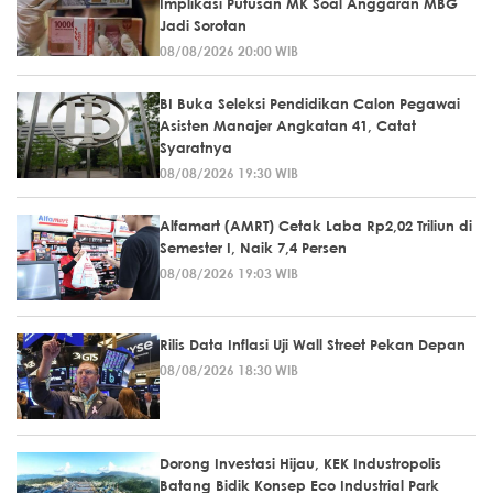
Implikasi Putusan MK Soal Anggaran MBG
Jadi Sorotan
08/08/2026 20:00 WIB
BI Buka Seleksi Pendidikan Calon Pegawai
Asisten Manajer Angkatan 41, Catat
Syaratnya
08/08/2026 19:30 WIB
Alfamart (AMRT) Cetak Laba Rp2,02 Triliun di
Semester I, Naik 7,4 Persen
08/08/2026 19:03 WIB
Rilis Data Inflasi Uji Wall Street Pekan Depan
08/08/2026 18:30 WIB
Dorong Investasi Hijau, KEK Industropolis
Batang Bidik Konsep Eco Industrial Park