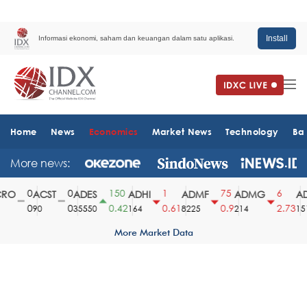
Install
Informasi ekonomi, saham dan keuangan dalam satu aplikasi.
Home
News
Economics
Market News
Technology
Ba
More news:
0
0
150
1
75
6
O
ACST
ADES
ADHI
ADMF
ADMG
AD
0
0
0.42
0.61
0.9
2.73
90
35550
164
8225
214
1510
More Market Data