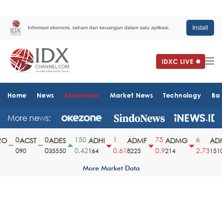
Install
Informasi ekonomi, saham dan keuangan dalam satu aplikasi.
Home
News
Economics
Market News
Technology
Ba
More news:
0
0
150
1
75
6
O
ACST
ADES
ADHI
ADMF
ADMG
ADM
0
0
0.42
0.61
0.9
2.73
90
35550
164
8225
214
1510
More Market Data