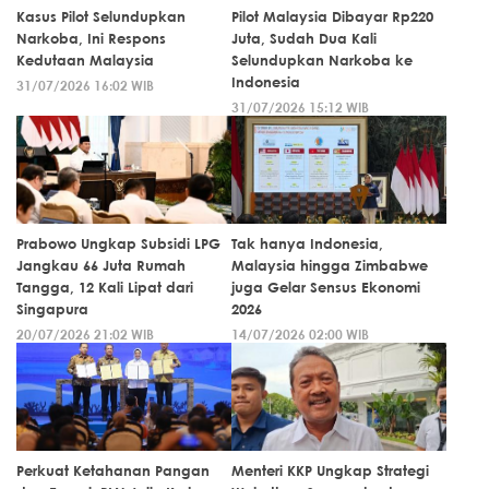
Kasus Pilot Selundupkan
Pilot Malaysia Dibayar Rp220
Narkoba, Ini Respons
Juta, Sudah Dua Kali
Kedutaan Malaysia
Selundupkan Narkoba ke
Indonesia
31/07/2026 16:02 WIB
31/07/2026 15:12 WIB
Prabowo Ungkap Subsidi LPG
Tak hanya Indonesia,
Jangkau 66 Juta Rumah
Malaysia hingga Zimbabwe
Tangga, 12 Kali Lipat dari
juga Gelar Sensus Ekonomi
Singapura
2026
20/07/2026 21:02 WIB
14/07/2026 02:00 WIB
Perkuat Ketahanan Pangan
Menteri KKP Ungkap Strategi