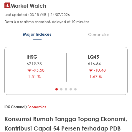
Market Watch
Last updated : 03.18 WIB | 24/07/2026
Data is a realtime snapshot, delayed at 10 minutes
Major Indexes
Currencies
IHSG
LQ45
6219.73
616.64
-95.58
-10.48
-1.51 %
-1.67 %
IDX Channel
Economics
Konsumsi Rumah Tangga Topang Ekonomi,
Kontribusi Capai 54 Persen terhadap PDB