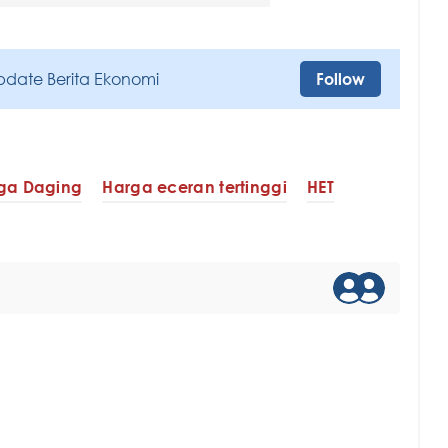
pdate Berita Ekonomi
Follow
ga Daging
Harga eceran tertinggi
HET