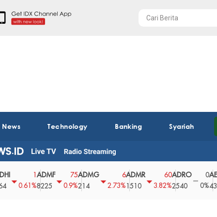
t News
Technology
Banking
Syariah
ADMF
ADMG
ADMR
ADRO
AEGS
1
75
6
60
0
.61%
0.9%
2.73%
3.82%
0%
2
8225
214
1510
2540
43