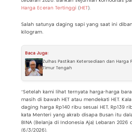
Lebaran 2026. Bahkan sejumlah komoditas p
Harga Eceran Tertinggi
(
HET
).
Salah satunya daging sapi yang saat ini diban
kilogram.
Baca Juga:
Zulhas Pastikan Ketersediaan dan Harga 
Timur Tengah
"Setelah kami lihat ternyata harga-harga ba
masih di bawah HET atau mendekati HET. Kalau k
daging harga Rp140 ribu sesuai HET, Rp139 rib
kata Menteri yang akrab disapa Busan itu d
BINA (Belanja di Indonesia Aja) Lebaran 2026 
(6/3/2026).