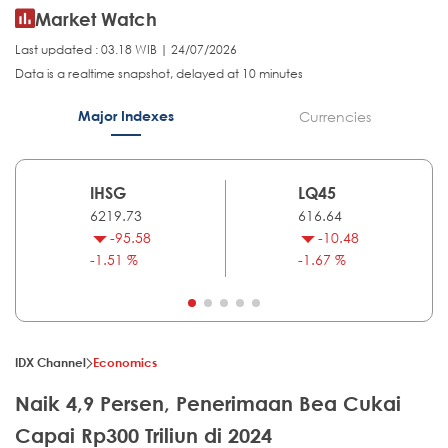
Market Watch
Last updated : 03.18 WIB | 24/07/2026
Data is a realtime snapshot, delayed at 10 minutes
Major Indexes
Currencies
IHSG
LQ45
6219.73
616.64
-95.58
-10.48
-1.51 %
-1.67 %
IDX Channel
Economics
Naik 4,9 Persen, Penerimaan Bea Cukai
Capai Rp300 Triliun di 2024