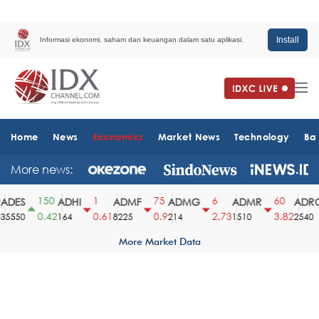
Install
Informasi ekonomi, saham dan keuangan dalam satu aplikasi.
Home
News
Economics
Market News
Technology
Ba
More news:
150
1
75
6
60
DES
ADHI
ADMF
ADMG
ADMR
ADRO
0.42
0.61
0.9
2.73
3.82
550
164
8225
214
1510
2540
More Market Data