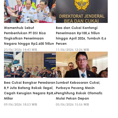
Wamenhub Sebut
Bea dan Cukai Kantongi
Pembentukan PT DSI Bisa
Penerimaan Rp100,6 Triliun
Tingkatkan Penerimaan
hingga April 2026, Tumbuh 0,6
Negara hingga Rp2.600 Triliun
Persen
23/06/2026 14:43 WIB
11/06/2026 12:26 WIB
Bea Cukai Bongkar Peredaran
Sumbat Kebocoran Cukai,
8,9 Juta Batang Rokok Ilegal,
Purbaya Pasang Mesin
Cegah Kerugian Negara Rp8,6
Penghitung Rokok Otomatis
Miliar
Mulai Pekan Depan
09/06/2026 18:53 WIB
05/06/2026 15:56 WIB