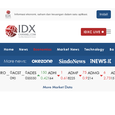
Install
Informasi ekonomi, saham dan keuangan dalam satu aplikasi.
Home
News
Economics
Market News
Technology
Ba
More news:
0
0
150
1
75
6
O
ACST
ADES
ADHI
ADMF
ADMG
AD
0
0
0.42
0.61
0.9
2.73
90
35550
164
8225
214
1510
More Market Data