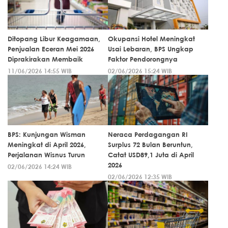
Ditopang Libur Keagamaan,
Okupansi Hotel Meningkat
Penjualan Eceran Mei 2026
Usai Lebaran, BPS Ungkap
Diprakirakan Membaik
Faktor Pendorongnya
11/06/2026 14:55 WIB
02/06/2026 15:24 WIB
BPS: Kunjungan Wisman
Neraca Perdagangan RI
Meningkat di April 2026,
Surplus 72 Bulan Beruntun,
Perjalanan Wisnus Turun
Catat USD89,1 Juta di April
2026
02/06/2026 14:24 WIB
02/06/2026 12:35 WIB