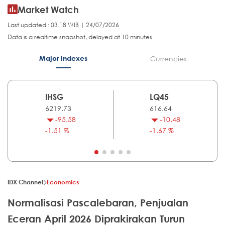
Market Watch
Last updated : 03.18 WIB | 24/07/2026
Data is a realtime snapshot, delayed at 10 minutes
Major Indexes
Currencies
IHSG
LQ45
6219.73
616.64
-95.58
-10.48
-1.51 %
-1.67 %
IDX Channel
Economics
Normalisasi Pascalebaran, Penjualan
Eceran April 2026 Diprakirakan Turun