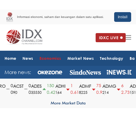
Install
Informasi ekonomi, saham dan keuangan dalam satu aplikasi.
Home
News
Economics
Market News
Technology
Ba
More news:
0
0
150
1
75
6
O
ACST
ADES
ADHI
ADMF
ADMG
ADM
0
0
0.42
0.61
0.9
2.73
90
35550
164
8225
214
1510
More Market Data