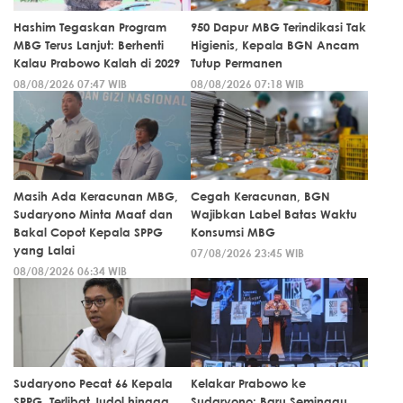
Hashim Tegaskan Program
950 Dapur MBG Terindikasi Tak
MBG Terus Lanjut: Berhenti
Higienis, Kepala BGN Ancam
Kalau Prabowo Kalah di 2029
Tutup Permanen
08/08/2026 07:47 WIB
08/08/2026 07:18 WIB
Masih Ada Keracunan MBG,
Cegah Keracunan, BGN
Sudaryono Minta Maaf dan
Wajibkan Label Batas Waktu
Bakal Copot Kepala SPPG
Konsumsi MBG
yang Lalai
07/08/2026 23:45 WIB
08/08/2026 06:34 WIB
Sudaryono Pecat 66 Kepala
Kelakar Prabowo ke
SPPG, Terlibat Judol hingga
Sudaryono: Baru Seminggu