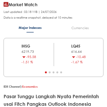
Market Watch
Last updated : 03.18 WIB | 24/07/2026
Data is a realtime snapshot, delayed at 10 minutes
Major Indexes
Currencies
IHSG
LQ45
6219.73
616.64
-95.58
-10.48
-1.51 %
-1.67 %
IDX Channel
Economics
Pasar Tunggu Langkah Nyata Pemerintah
usai Fitch Pangkas Outlook Indonesia