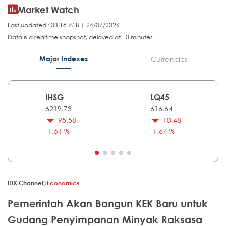
Market Watch
Last updated : 03.18 WIB | 24/07/2026
Data is a realtime snapshot, delayed at 10 minutes
Major Indexes
Currencies
IHSG
LQ45
6219.73
616.64
-95.58
-10.48
-1.51 %
-1.67 %
IDX Channel
Economics
Pemerintah Akan Bangun KEK Baru untuk
Gudang Penyimpanan Minyak Raksasa