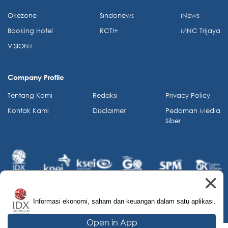
Okezone
Sindonews
iNews
Booking Hotel
RCTI+
MNC Trijaya
VISION+
Company Profile
Tentang Kami
Redaksi
Privacy Policy
Kontak Kami
Disclaimer
Pedoman Media
Siber
Informasi ekonomi, saham dan keuangan dalam satu aplikasi.
© 2026 IDX Channel. All Rights Reserved.
Open in App