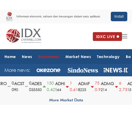
Install
Informasi ekonomi, saham dan keuangan dalam satu aplikasi.
Home
News
Economics
Market News
Technology
Ba
More news:
0
0
150
1
75
6
O
ACST
ADES
ADHI
ADMF
ADMG
AD
0
0
0.42
0.61
0.9
2.73
90
35550
164
8225
214
1510
More Market Data