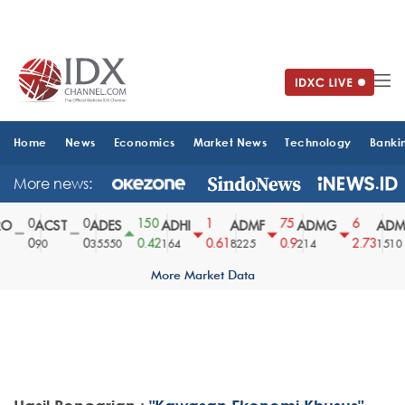
Home
News
Economics
Market News
Technology
Banki
More news:
0
0
150
1
75
6
O
ACST
ADES
ADHI
ADMF
ADMG
ADMR
0
0
0.42
0.61
0.9
2.73
90
35550
164
8225
214
1510
More Market Data