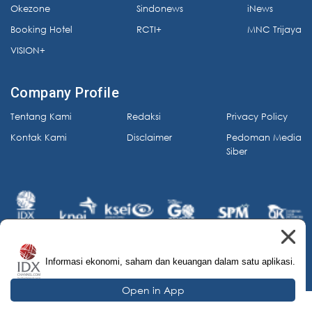
Okezone
Sindonews
iNews
Booking Hotel
RCTI+
MNC Trijaya
VISION+
Company Profile
Tentang Kami
Redaksi
Privacy Policy
Kontak Kami
Disclaimer
Pedoman Media
Siber
Informasi ekonomi, saham dan keuangan dalam satu aplikasi.
© 2026 IDX Channel. All Rights Reserved.
Open in App