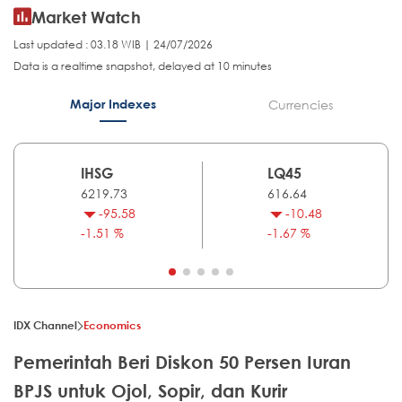
Market Watch
Last updated : 03.18 WIB | 24/07/2026
Data is a realtime snapshot, delayed at 10 minutes
Major Indexes
Currencies
IHSG
LQ45
6219.73
616.64
-95.58
-10.48
-1.51 %
-1.67 %
IDX Channel
Economics
Pemerintah Beri Diskon 50 Persen Iuran
BPJS untuk Ojol, Sopir, dan Kurir