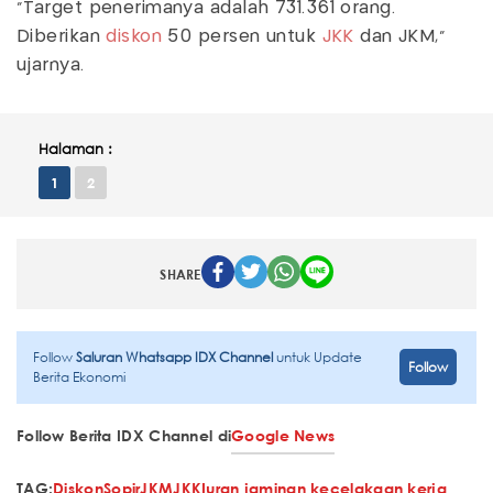
“Target penerimanya adalah 731.361 orang.
Diberikan
diskon
50 persen untuk
JKK
dan JKM,”
ujarnya.
Halaman :
1
2
SHARE
Follow
Saluran Whatsapp IDX Channel
untuk Update
Follow
Berita Ekonomi
Follow Berita IDX Channel di
Google News
TAG:
Diskon
Sopir
JKM
JKK
Iuran jaminan kecelakaan kerja