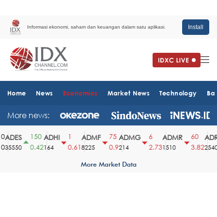
Install
Informasi ekonomi, saham dan keuangan dalam satu aplikasi.
Home
News
Economics
Market News
Technology
Ba
More news:
150
1
75
6
60
ADES
ADHI
ADMF
ADMG
ADMR
ADR
0.42
0.61
0.9
2.73
3.82
35550
164
8225
214
1510
2540
More Market Data