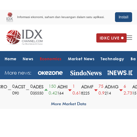
Install
Informasi ekonomi, saham dan keuangan dalam satu aplikasi.
Home
News
Economics
Market News
Technology
Ba
More news:
0
0
150
1
75
6
O
ACST
ADES
ADHI
ADMF
ADMG
AD
0
0
0.42
0.61
0.9
2.73
90
35550
164
8225
214
1510
More Market Data