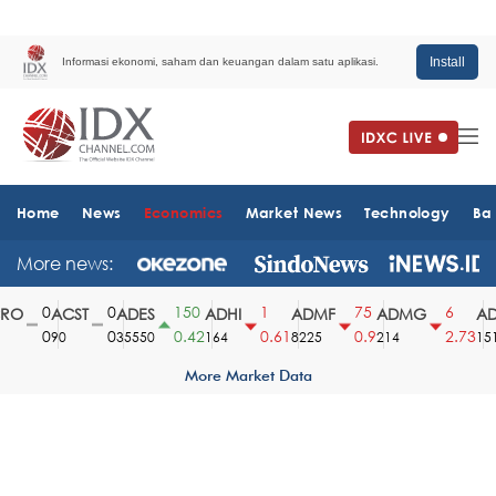
Install
Informasi ekonomi, saham dan keuangan dalam satu aplikasi.
Home
News
Economics
Market News
Technology
Ba
More news:
0
0
150
1
75
6
O
ACST
ADES
ADHI
ADMF
ADMG
AD
0
0
0.42
0.61
0.9
2.73
90
35550
164
8225
214
1510
More Market Data