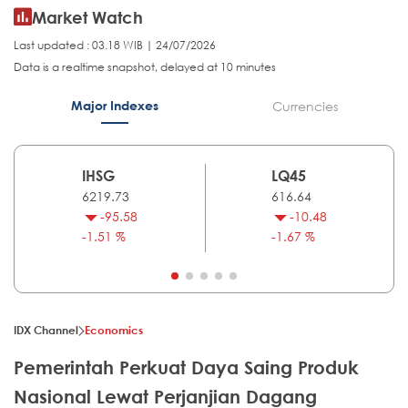
Market Watch
Last updated : 03.18 WIB | 24/07/2026
Data is a realtime snapshot, delayed at 10 minutes
Major Indexes
Currencies
IHSG
LQ45
6219.73
616.64
-95.58
-10.48
-1.51 %
-1.67 %
IDX Channel
Economics
Pemerintah Perkuat Daya Saing Produk
Nasional Lewat Perjanjian Dagang