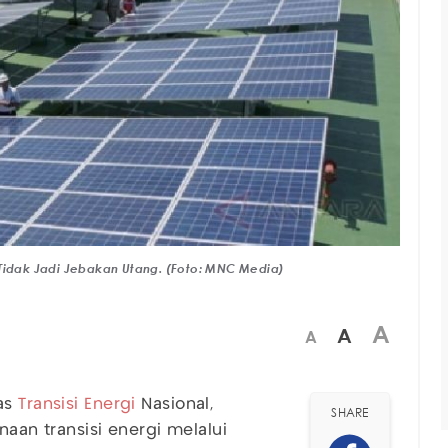
 Tidak Jadi Jebakan Utang. (Foto: MNC Media)
A
A
A
gas
Transisi
Energi
Nasional,
SHARE
n transisi energi melalui