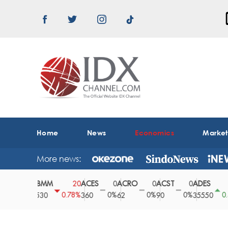
Home
News
Economics
Marke
More news:
ABMM
ACES
ACRO
ACST
ADES
A
0
20
0
0
0
150
0%
0.78%
0%
0%
0%
0.42%
2530
360
62
90
35550
1