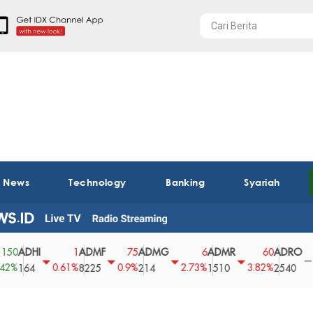
t News
Technology
Banking
Syariah
DHI
ADMF
ADMG
ADMR
ADRO
A
1
75
6
60
0
0.61%
0.9%
2.73%
3.82%
0%
64
8225
214
1510
2540
43