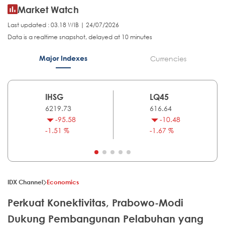
Market Watch
Last updated : 03.18 WIB | 24/07/2026
Data is a realtime snapshot, delayed at 10 minutes
Major Indexes
Currencies
IHSG
LQ45
6219.73
616.64
-95.58
-10.48
-1.51 %
-1.67 %
IDX Channel
Economics
Perkuat Konektivitas, Prabowo-Modi
Dukung Pembangunan Pelabuhan yang