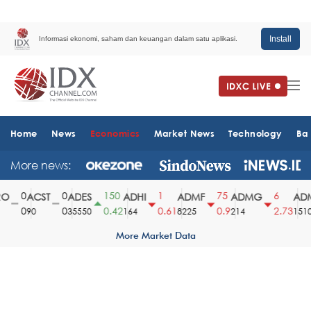
Install
Informasi ekonomi, saham dan keuangan dalam satu aplikasi.
Home
News
Economics
Market News
Technology
Ba
More news:
0
0
150
1
75
6
O
ACST
ADES
ADHI
ADMF
ADMG
ADM
0
0
0.42
0.61
0.9
2.73
90
35550
164
8225
214
1510
More Market Data