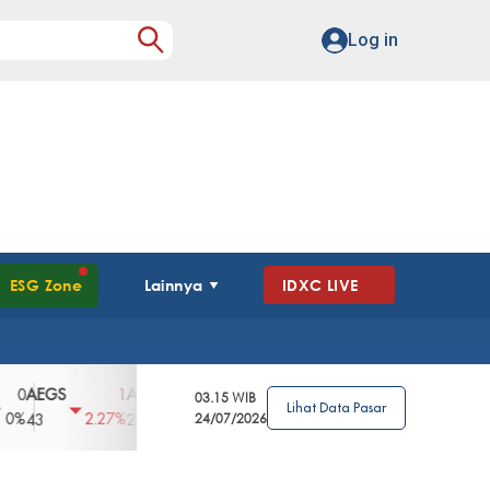
Log in
ESG Zone
Lainnya
IDXC LIVE
EGS
AGII
AGRO
AGRS
AHAP
AI
1
100
4
0
2
03.15 WIB
Lihat Data Pasar
2.27%
3.39%
2.63%
0%
2.04%
2850
148
24/07/2026
62
96
36