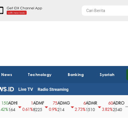
t News
Technology
Banking
Syariah
DHI
ADMF
ADMG
ADMR
ADRO
A
1
75
6
60
0
0.61%
0.9%
2.73%
3.82%
0%
64
8225
214
1510
2540
43