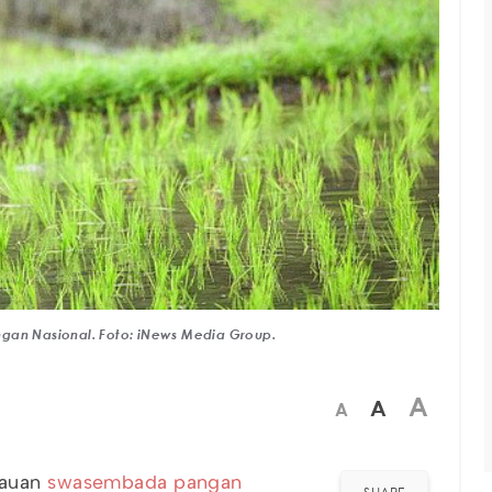
ngan Nasional. Foto: iNews Media Group.
A
A
A
kauan
swasembada pangan