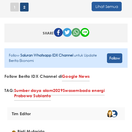
Lihat Semua
1
2
SHARE
Follow
Saluran Whatsapp IDX Channel
untuk Update
Follow
Berita Ekonomi
Follow Berita IDX Channel di
Google News
TAG:
Sumber daya alam
2029
Swasembada energi
Prabowo Subianto
Tim Editor
Binti Mufarida