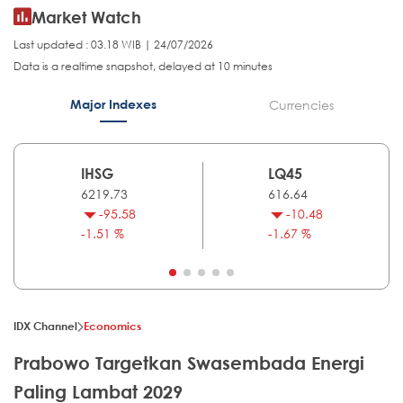
Market Watch
Last updated : 03.18 WIB | 24/07/2026
Data is a realtime snapshot, delayed at 10 minutes
Major Indexes
Currencies
IHSG
LQ45
6219.73
616.64
-95.58
-10.48
-1.51 %
-1.67 %
IDX Channel
Economics
Prabowo Targetkan Swasembada Energi
Paling Lambat 2029