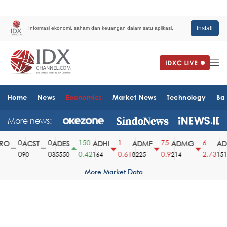
Install
Informasi ekonomi, saham dan keuangan dalam satu aplikasi.
Home
News
Economics
Market News
Technology
Ba
More news:
0
0
150
1
75
6
O
ACST
ADES
ADHI
ADMF
ADMG
ADM
0
0
0.42
0.61
0.9
2.73
90
35550
164
8225
214
1510
More Market Data