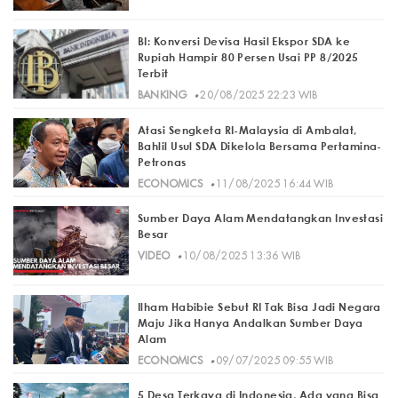
BI: Konversi Devisa Hasil Ekspor SDA ke
Rupiah Hampir 80 Persen Usai PP 8/2025
Terbit
·
BANKING
20/08/2025 22:23 WIB
Atasi Sengketa RI-Malaysia di Ambalat,
Bahlil Usul SDA Dikelola Bersama Pertamina-
Petronas
·
ECONOMICS
11/08/2025 16:44 WIB
Sumber Daya Alam Mendatangkan Investasi
Besar
·
VIDEO
10/08/2025 13:36 WIB
Ilham Habibie Sebut RI Tak Bisa Jadi Negara
Maju Jika Hanya Andalkan Sumber Daya
Alam
·
ECONOMICS
09/07/2025 09:55 WIB
5 Desa Terkaya di Indonesia, Ada yang Bisa