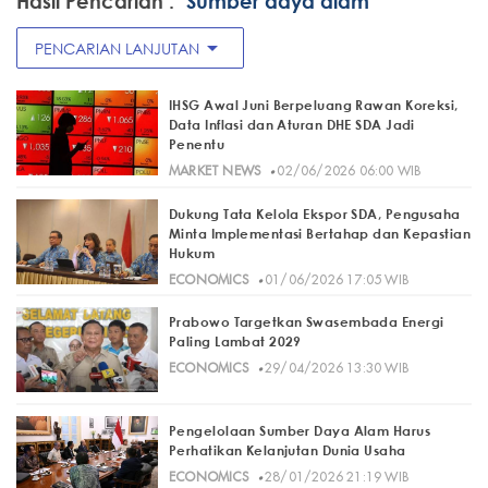
Hasil Pencarian :
"Sumber daya alam"
arrow_drop_down
PENCARIAN LANJUTAN
IHSG Awal Juni Berpeluang Rawan Koreksi,
Data Inflasi dan Aturan DHE SDA Jadi
Penentu
·
MARKET NEWS
02/06/2026 06:00 WIB
Dukung Tata Kelola Ekspor SDA, Pengusaha
Minta Implementasi Bertahap dan Kepastian
Hukum
·
ECONOMICS
01/06/2026 17:05 WIB
Prabowo Targetkan Swasembada Energi
Paling Lambat 2029
·
ECONOMICS
29/04/2026 13:30 WIB
Pengelolaan Sumber Daya Alam Harus
Perhatikan Kelanjutan Dunia Usaha
·
ECONOMICS
28/01/2026 21:19 WIB