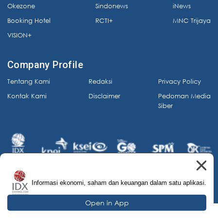
Okezone
Sindonews
iNews
Booking Hotel
RCTI+
MNC Trijaya
VISION+
Company Profile
Tentang Kami
Redaksi
Privacy Policy
Kontak Kami
Disclaimer
Pedoman Media
Siber
Informasi ekonomi, saham dan keuangan dalam satu aplikasi.
© 2026 IDX Channel. All Rights Reserved.
Open in App