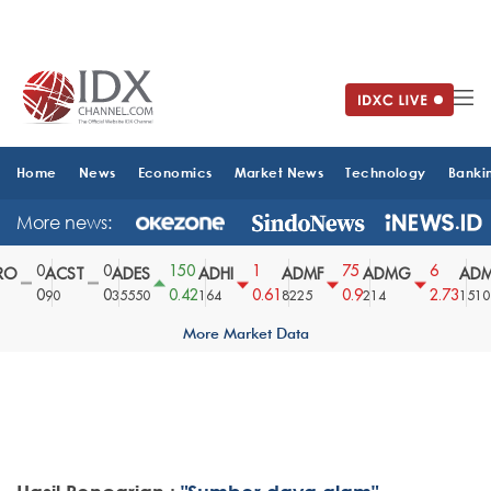
Home
News
Economics
Market News
Technology
Banki
More news:
0
0
150
1
75
6
O
ACST
ADES
ADHI
ADMF
ADMG
ADM
0
0
0.42
0.61
0.9
2.73
90
35550
164
8225
214
1510
More Market Data