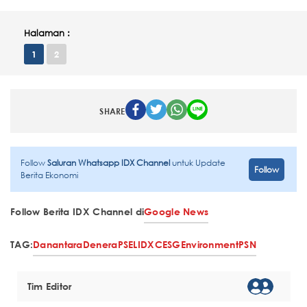
Halaman :
1
2
SHARE
Follow
Saluran Whatsapp IDX Channel
untuk Update
Follow
Berita Ekonomi
Follow Berita IDX Channel di
Google News
TAG:
Danantara
Denera
PSEL
IDXCESGEnvironment
PSN
Tim Editor