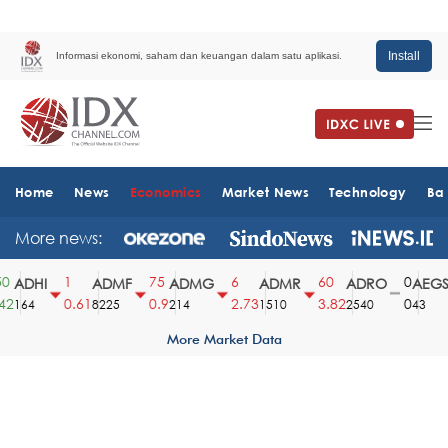
Install
Informasi ekonomi, saham dan keuangan dalam satu aplikasi.
Home
News
Economics
Market News
Technology
Ba
More news:
1
75
6
60
0
ADHI
ADMF
ADMG
ADMR
ADRO
AEGS
2
0.61
0.9
2.73
3.82
0
164
8225
214
1510
2540
43
More Market Data