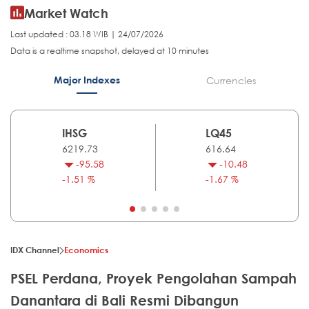
Market Watch
Last updated : 03.18 WIB | 24/07/2026
Data is a realtime snapshot, delayed at 10 minutes
Major Indexes
Currencies
IHSG
LQ45
6219.73
616.64
-95.58
-10.48
-1.51 %
-1.67 %
IDX Channel
Economics
PSEL Perdana, Proyek Pengolahan Sampah
Danantara di Bali Resmi Dibangun