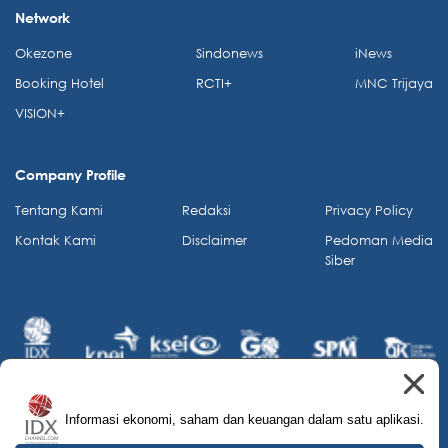
Network
Okezone
Sindonews
iNews
Booking Hotel
RCTI+
MNC Trijaya
VISION+
Company Profile
Tentang Kami
Redaksi
Privacy Policy
Kontak Kami
Disclaimer
Pedoman Media
Siber
Informasi ekonomi, saham dan keuangan dalam satu aplikasi.
© 2026 IDX Channel. All Rights Reserved.