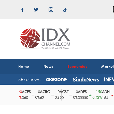
Home
News
Economics
Marke
More news:
ACES
ACRO
ACST
ADES
ADHI
20
0
0
0
150
0.78%
0%
0%
0%
0.42%
0.61
360
62
90
35550
164