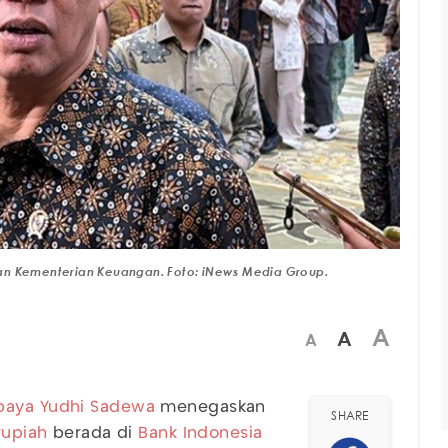
an Kementerian Keuangan. Foto: iNews Media Group.
A
A
A
baya Yudhi Sadewa
menegaskan
SHARE
rupiah
berada di
Bank Indonesia