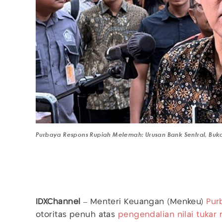
Purbaya Respons Rupiah Melemah: Urusan Bank Sentral, Buk
IDXChannel
– Menteri Keuangan (Menkeu)
Pur
otoritas penuh atas
pengendalian nilai tukar