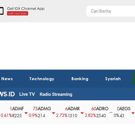
t News
Technology
Banking
Syariah
ADMF
ADMG
ADMR
ADRO
AEGS
1
75
6
60
0
%
0.9%
2.73%
3.82%
0%
2.27
8225
214
1510
2540
43