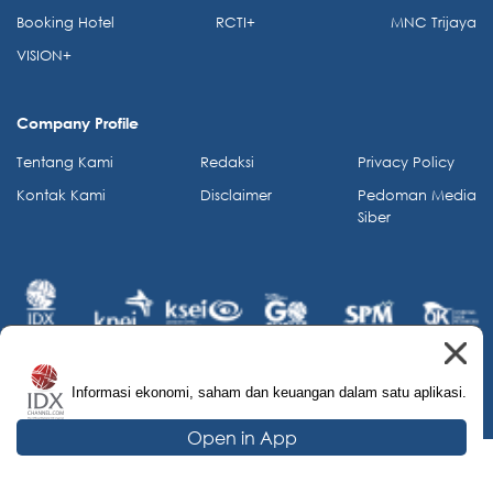
Booking Hotel
RCTI+
MNC Trijaya
VISION+
Company Profile
Tentang Kami
Redaksi
Privacy Policy
Kontak Kami
Disclaimer
Pedoman Media
Siber
Informasi ekonomi, saham dan keuangan dalam satu aplikasi.
© 2026 IDX Channel. All Rights Reserved.
Open in App