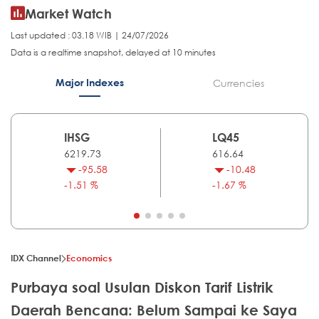
Market Watch
Last updated : 03.18 WIB | 24/07/2026
Data is a realtime snapshot, delayed at 10 minutes
Major Indexes
Currencies
IHSG
LQ45
6219.73
616.64
-95.58
-10.48
-1.51 %
-1.67 %
IDX Channel
Economics
Purbaya soal Usulan Diskon Tarif Listrik
Daerah Bencana: Belum Sampai ke Saya