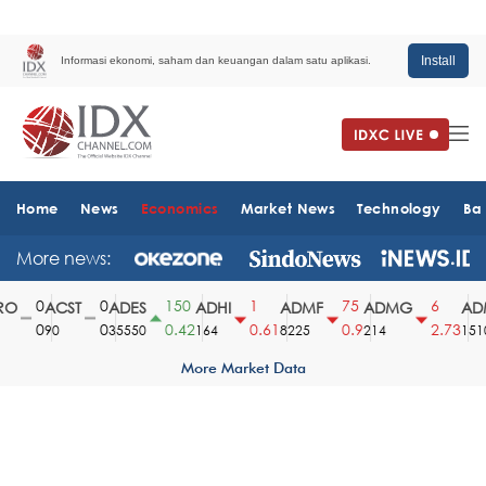
Install
Informasi ekonomi, saham dan keuangan dalam satu aplikasi.
Home
News
Economics
Market News
Technology
Ba
More news:
0
0
150
1
75
6
O
ACST
ADES
ADHI
ADMF
ADMG
ADM
0
0
0.42
0.61
0.9
2.73
90
35550
164
8225
214
1510
More Market Data