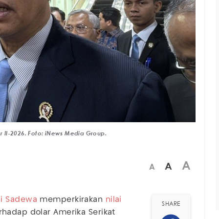
 II-2026. Foto: iNews Media Group.
A
A
A
hi Sadewa
memperkirakan
nilai
SHARE
rhadap dolar Amerika Serikat