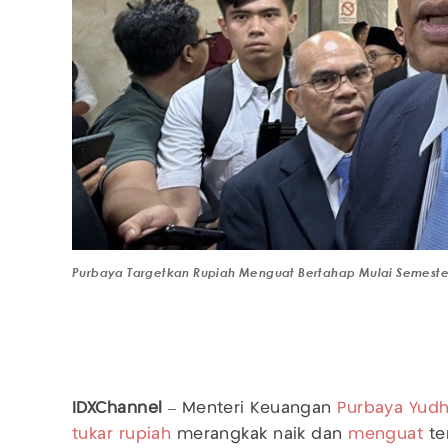
Purbaya Targetkan Rupiah Menguat Bertahap Mulai Semester
IDXChannel
– Menteri Keuangan
Purbaya Yud
tukar rupiah
merangkak naik dan
menguat
te