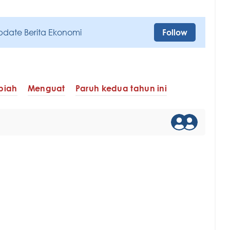
pdate Berita Ekonomi
Follow
upiah
Menguat
Paruh kedua tahun ini