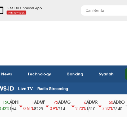
t News
Technology
Banking
Syariah
ADHI
ADMF
ADMG
ADMR
ADRO
A
1
75
6
60
0
0.61%
0.9%
2.73%
3.82%
0%
164
8225
214
1510
2540
4