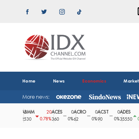
Home
News
Economics
Marke
More news:
ABMM
ACES
ACRO
ACST
ADES
0
20
0
0
0
150
0%
0.78%
0%
0%
0%
0.42%
2530
360
62
90
35550