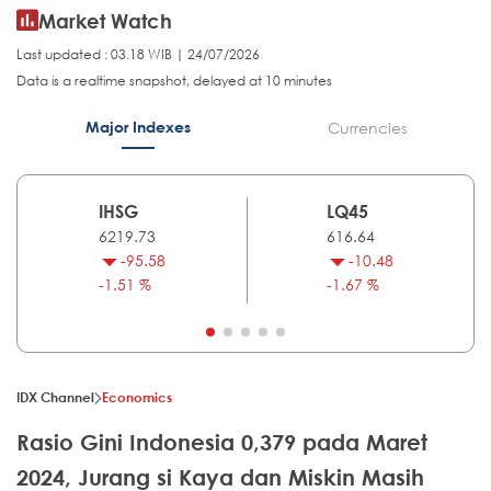
Market Watch
Last updated : 03.18 WIB | 24/07/2026
Data is a realtime snapshot, delayed at 10 minutes
Major Indexes
Currencies
IHSG
LQ45
6219.73
616.64
-95.58
-10.48
-1.51 %
-1.67 %
IDX Channel
Economics
Rasio Gini Indonesia 0,379 pada Maret
2024, Jurang si Kaya dan Miskin Masih