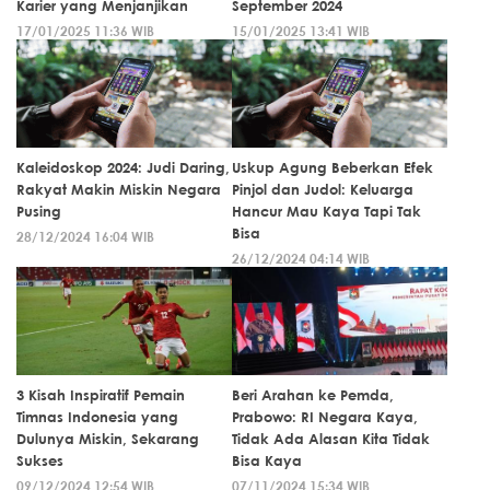
Karier yang Menjanjikan
September 2024
17/01/2025 11:36 WIB
15/01/2025 13:41 WIB
Kaleidoskop 2024: Judi Daring,
Uskup Agung Beberkan Efek
Rakyat Makin Miskin Negara
Pinjol dan Judol: Keluarga
Pusing
Hancur Mau Kaya Tapi Tak
Bisa
28/12/2024 16:04 WIB
26/12/2024 04:14 WIB
3 Kisah Inspiratif Pemain
Beri Arahan ke Pemda,
Timnas Indonesia yang
Prabowo: RI Negara Kaya,
Dulunya Miskin, Sekarang
Tidak Ada Alasan Kita Tidak
Sukses
Bisa Kaya
09/12/2024 12:54 WIB
07/11/2024 15:34 WIB