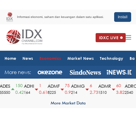
Install
Informasi ekonomi, saham dan keuangan dalam satu aplikasi.
Home
News
Economics
Market News
Technology
Ba
More news:
150
1
75
6
60
DES
ADHI
ADMF
ADMG
ADMR
ADRO
0.42
0.61
0.9
2.73
3.82
5550
164
8225
214
1510
2540
More Market Data