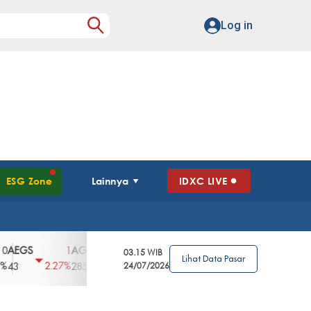
Log in
ESG Zone
Lainnya
IDXC LIVE
AGII
AGRO
AGRS
AHAP
AIMS
1
100
4
0
2
03.15 WIB
Lihat Data Pasar
2.27%
3.39%
2.63%
0%
2.04%
2850
148
24/07/2026
62
96
360