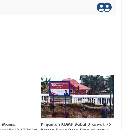
s Manis,
Pinjaman KDMP Bakal Dikawal, 75
gi Rp18,47 Triliun
Persen Dana Desa Dipakai untuk