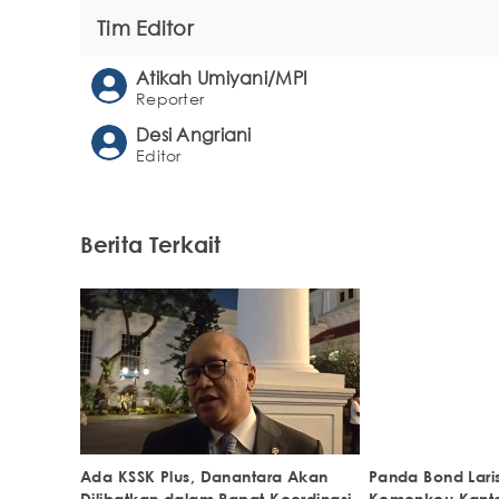
Tim Editor
Atikah Umiyani/MPI
Reporter
Desi Angriani
Editor
Berita Terkait
Ada KSSK Plus, Danantara Akan
Panda Bond Lari
Dilibatkan dalam Rapat Koordinasi
Kemenkeu Kanton