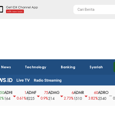
t News
Technology
Banking
Syariah
ADMF
ADMG
ADMR
ADRO
AEGS
1
75
6
60
0
0.61%
0.9%
2.73%
3.82%
0%
8225
214
1510
2540
43