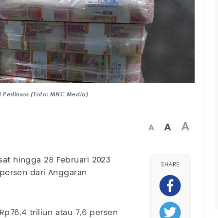
gi Perlinsos (Foto: MNC Media)
A
A
A
at hingga 28 Februari 2023
SHARE
1 persen dari Anggaran
p76,4 triliun atau 7,6 persen