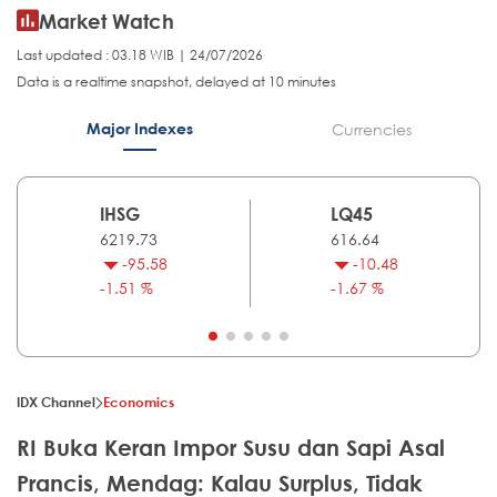
Market Watch
Last updated : 03.18 WIB | 24/07/2026
Data is a realtime snapshot, delayed at 10 minutes
Major Indexes
Currencies
IHSG
LQ45
6219.73
616.64
-95.58
-10.48
-1.51 %
-1.67 %
IDX Channel
Economics
RI Buka Keran Impor Susu dan Sapi Asal
Prancis, Mendag: Kalau Surplus, Tidak