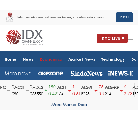
Install
Informasi ekonomi, saham dan keuangan dalam satu aplikasi.
Home
News
Economics
Market News
Technology
Ba
More news:
0
0
150
1
75
6
O
ACST
ADES
ADHI
ADMF
ADMG
ADM
0
0
0.42
0.61
0.9
2.73
90
35550
164
8225
214
1510
More Market Data