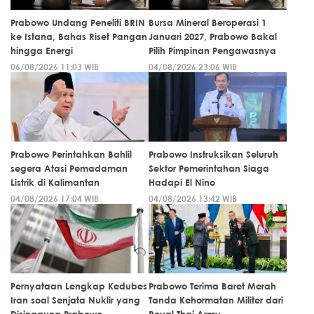
Prabowo Undang Peneliti BRIN
Bursa Mineral Beroperasi 1
ke Istana, Bahas Riset Pangan
Januari 2027, Prabowo Bakal
hingga Energi
Pilih Pimpinan Pengawasnya
06/08/2026 11:03 WIB
04/08/2026 23:06 WIB
Prabowo Perintahkan Bahlil
Prabowo Instruksikan Seluruh
segera Atasi Pemadaman
Sektor Pemerintahan Siaga
Listrik di Kalimantan
Hadapi El Nino
04/08/2026 17:04 WIB
04/08/2026 13:42 WIB
Pernyataan Lengkap Kedubes
Prabowo Terima Baret Merah
Iran soal Senjata Nuklir yang
Tanda Kehormatan Militer dari