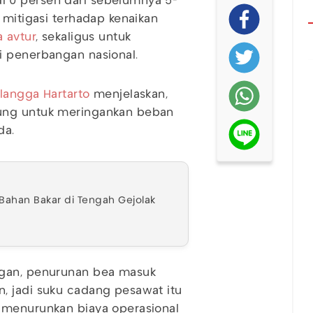
 0 persen dari sebelumnya 5-
 mitigasi terhadap kenaikan
 avtur
, sekaligus untuk
i penerbangan nasional.
rlangga Hartarto
menjelaskan,
sung untuk meringankan beban
da.
Bahan Bakar di Tengah Gejolak
ngan, penurunan bea masuk
, jadi suku cadang pesawat itu
 menurunkan biaya operasional