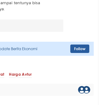
sampai tentunya bisa
ya.
pdate Berita Ekonomi
Follow
wat
Harga Avtur