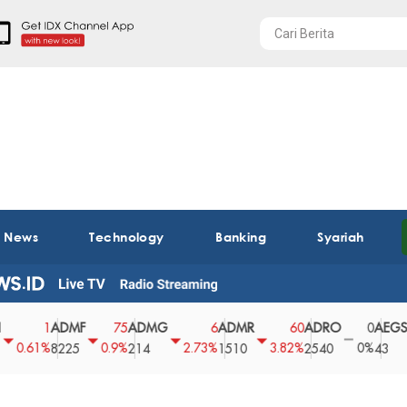
t News
Technology
Banking
Syariah
ADMF
ADMG
ADMR
ADRO
AEGS
1
75
6
60
0
1%
0.9%
2.73%
3.82%
0%
2.2
8225
214
1510
2540
43