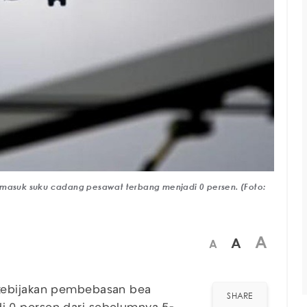
asuk suku cadang pesawat terbang menjadi 0 persen. (Foto:
A
A
A
kebijakan pembebasan bea
SHARE