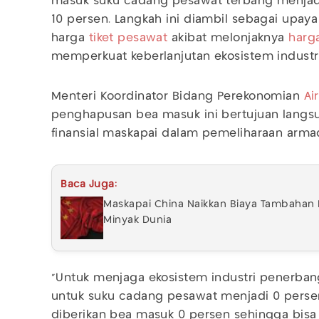
masuk suku cadang pesawat terbang menjadi
10 persen. Langkah ini diambil sebagai upaya
harga
tiket pesawat
akibat melonjaknya
harga
memperkuat keberlanjutan ekosistem industr
Menteri Koordinator Bidang Perekonomian
Ai
penghapusan bea masuk ini bertujuan lang
finansial maskapai dalam pemeliharaan arma
Baca Juga:
Maskapai China Naikkan Biaya Tambahan 
Minyak Dunia
“Untuk menjaga ekosistem industri penerba
untuk suku cadang pesawat menjadi 0 persen
diberikan bea masuk 0 persen sehingga bisa