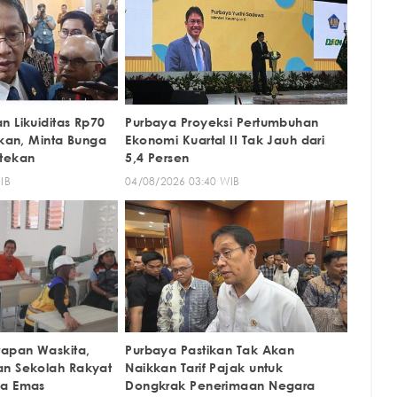
n Likuiditas Rp70
Purbaya Proyeksi Pertumbuhan
nkan, Minta Bunga
Ekonomi Kuartal II Tak Jauh dari
itekan
5,4 Persen
IB
04/08/2026 03:40 WIB
rapan Waskita,
Purbaya Pastikan Tak Akan
an Sekolah Rakyat
Naikkan Tarif Pajak untuk
ia Emas
Dongkrak Penerimaan Negara