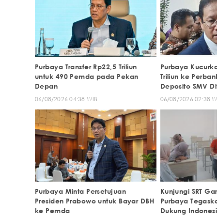
Purbaya Transfer Rp22,5 Triliun
Purbaya Kucurka
untuk 490 Pemda pada Pekan
Triliun ke Perba
Depan
Deposito SMV D
06/08/2026 04:38 WIB
06/08/2026 02:38 W
Purbaya Minta Persetujuan
Kunjungi SRT Ga
Presiden Prabowo untuk Bayar DBH
Purbaya Tegask
ke Pemda
Dukung Indones