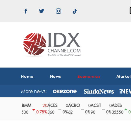
Home
News
Economics
Marke
More news:
ABMM
ACES
ACRO
ACST
ADES
0
20
0
0
0
150
0%
0.78%
0%
0%
0%
0.42%
2530
360
62
90
35550