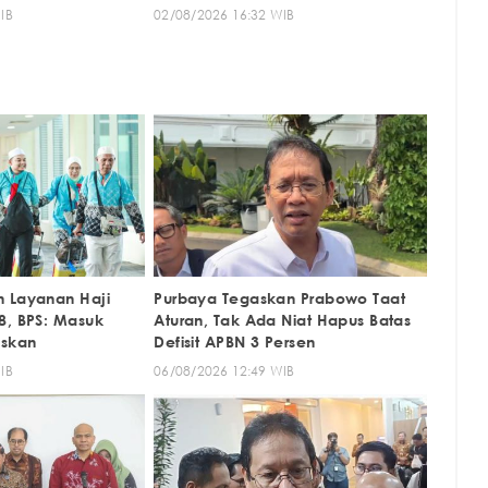
IB
02/08/2026 16:32 WIB
 Layanan Haji
Purbaya Tegaskan Prabowo Taat
8, BPS: Masuk
Aturan, Tak Ada Niat Hapus Batas
askan
Defisit APBN 3 Persen
IB
06/08/2026 12:49 WIB