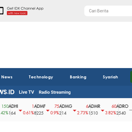
t News
Technology
Banking
Syariah
ADHI
ADMF
ADMG
ADMR
ADRO
A
1
75
6
60
0
0.61%
0.9%
2.73%
3.82%
0%
164
8225
214
1510
2540
4