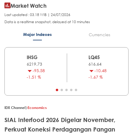
Market Watch
Last updated : 03.18 WIB | 24/07/2026
Data is a realtime snapshot, delayed at 10 minutes
Major Indexes
Currencies
IHSG
LQ45
6219.73
616.64
-95.58
-10.48
-1.51 %
-1.67 %
IDX Channel
Economics
SIAL Interfood 2026 Digelar November,
Perkuat Koneksi Perdagangan Pangan