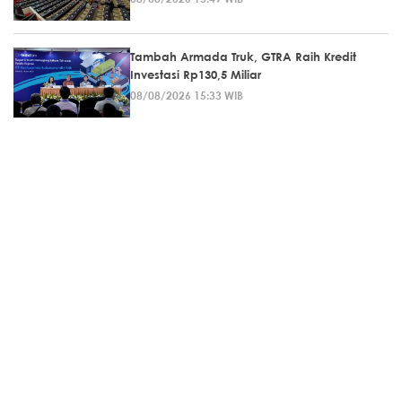
Tambah Armada Truk, GTRA Raih Kredit
Investasi Rp130,5 Miliar
08/08/2026 15:33 WIB