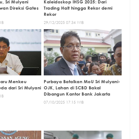
, Sri Mulyani
Kaleidoskop IHSG 2025: Dari
wan Direksi Gates
Trading Halt hingga Rekor demi
Rekor
IB
29/12/2025 07:34 WIB
Baru Menkeu
Purbaya Batalkan MoU Sri Mulyani-
da dari Sri Mulyani
OJK, Lahan di SCBD Bakal
Dibangun Kantor Bank Jakarta
IB
07/10/2025 17:15 WIB