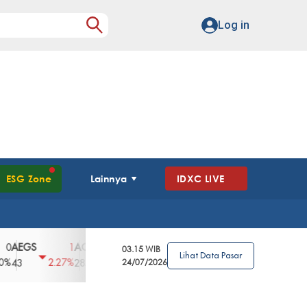
Log in
ESG Zone
Lainnya
IDXC LIVE
S
AGII
AGRO
AGRS
AHAP
AIMS
1
100
4
0
2
03.15 WIB
Lihat Data Pasar
2.27%
3.39%
2.63%
0%
2.04%
2850
148
24/07/2026
62
96
360