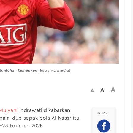
ni Bantahan Kemenkeu (foto mnc media)
A
A
A
 Mulyani
Indrawati dikabarkan
SHARE
main klub sepak bola Al-Nassr itu
-23 Februari 2025.