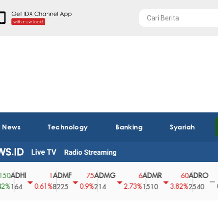
t News
Technology
Banking
Syariah
HI
ADMF
ADMG
ADMR
ADRO
AEG
1
75
6
60
0
0.61%
0.9%
2.73%
3.82%
0%
4
8225
214
1510
2540
43