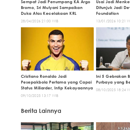
Sempat Jadi Penumpang KA Argo
Usai Jadi Menkeu
Bromo, Sri Mulyani Sampaikan
Ditunjuk Jadi De
Duka Atas Kecelakaan KRL
Foundation
28/04/2026 21:00 WIB
13/01/2026 10:21 W
Cristiano Ronaldo Jadi
Ini 5 Gebrakan 
Pesepakbola Pertama yang Capai
Purbaya yang Be
Status Miliarder, Intip Kekayaannya
08/10/2025 18:24 W
09/10/2025 13:17 WIB
Berita Lainnya