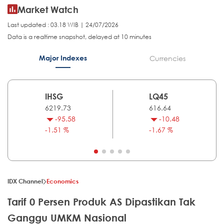
Market Watch
Last updated : 03.18 WIB | 24/07/2026
Data is a realtime snapshot, delayed at 10 minutes
Major Indexes
Currencies
IHSG
LQ45
6219.73
616.64
-95.58
-10.48
-1.51 %
-1.67 %
IDX Channel
Economics
Tarif 0 Persen Produk AS Dipastikan Tak
Ganggu UMKM Nasional