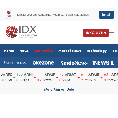
Install
Informasi ekonomi, saham dan keuangan dalam satu aplikasi.
Home
News
Economics
Market News
Technology
Ba
More news:
150
1
75
6
60
ADES
ADHI
ADMF
ADMG
ADMR
ADR
0.42
0.61
0.9
2.73
3.82
35550
164
8225
214
1510
2540
More Market Data