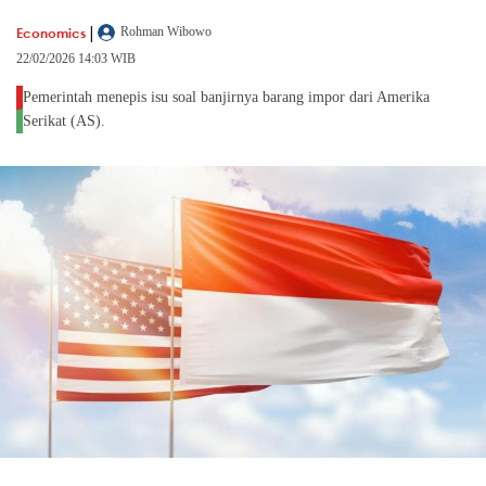
|
Economics
Rohman Wibowo
22/02/2026 14:03 WIB
Pemerintah menepis isu soal banjirnya barang impor dari Amerika
Serikat (AS).