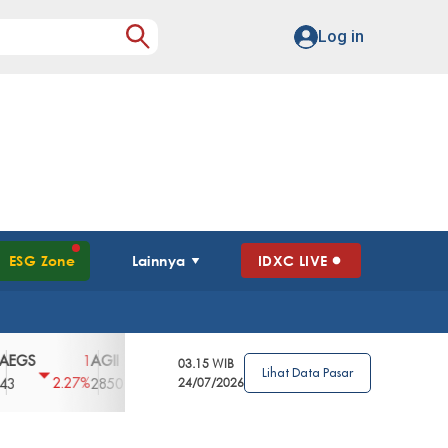
Log in
ESG Zone
Lainnya
IDXC LIVE
S
AGII
AGRO
AGRS
AHAP
AIMS
1
100
4
0
2
03.15 WIB
Lihat Data Pasar
2.27%
3.39%
2.63%
0%
2.04%
2850
148
24/07/2026
62
96
360