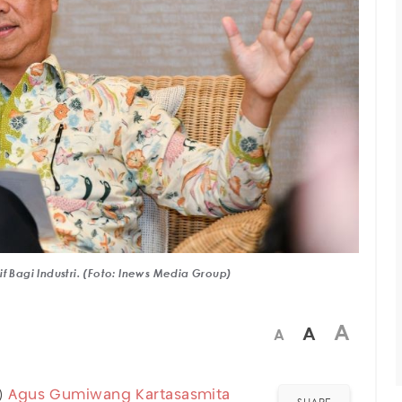
f Bagi Industri. (Foto: Inews Media Group)
A
A
A
)
Agus Gumiwang Kartasasmita