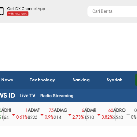
t News
Technology
Banking
Syariah
I
ADMF
ADMG
ADMR
ADRO
AEG
1
75
6
60
0
0.61%
0.9%
2.73%
3.82%
0%
8225
214
1510
2540
43