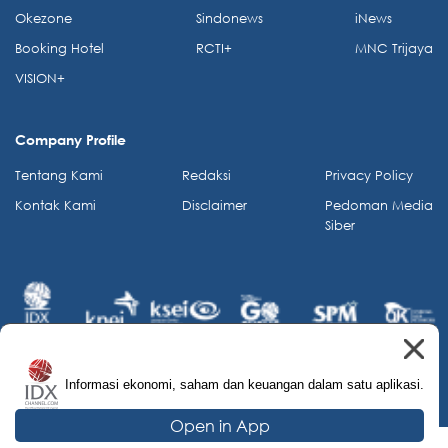
Okezone
Sindonews
iNews
Booking Hotel
RCTI+
MNC Trijaya
VISION+
Company Profile
Tentang Kami
Redaksi
Privacy Policy
Kontak Kami
Disclaimer
Pedoman Media
Siber
Informasi ekonomi, saham dan keuangan dalam satu aplikasi.
© 2026 IDX Channel. All Rights Reserved.
Open in App