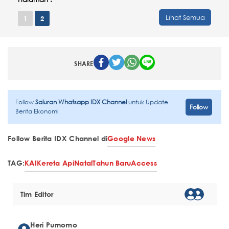
Lihat Semua
1
2
SHARE
Follow
Saluran Whatsapp IDX Channel
untuk Update
Follow
Berita Ekonomi
Follow Berita IDX Channel di
Google News
TAG:
KAI
Kereta Api
Natal
Tahun Baru
Access
Tim Editor
Heri Purnomo