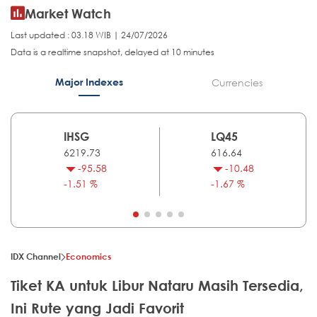
Market Watch
Last updated : 03.18 WIB | 24/07/2026
Data is a realtime snapshot, delayed at 10 minutes
Major Indexes
Currencies
IHSG
LQ45
6219.73
616.64
-95.58
-10.48
-1.51 %
-1.67 %
IDX Channel
Economics
Tiket KA untuk Libur Nataru Masih Tersedia,
Ini Rute yang Jadi Favorit