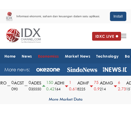
Install
Informasi ekonomi, saham dan keuangan dalam satu aplikasi.
Home
News
Economics
Market News
Technology
Ba
More news:
0
0
150
1
75
6
O
ACST
ADES
ADHI
ADMF
ADMG
AD
0
0
0.42
0.61
0.9
2.73
90
35550
164
8225
214
1510
More Market Data