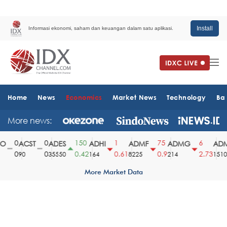
Install
Informasi ekonomi, saham dan keuangan dalam satu aplikasi.
Home
News
Economics
Market News
Technology
Ba
More news:
0
0
150
1
75
6
ACST
ADES
ADHI
ADMF
ADMG
ADM
0
0
0.42
0.61
0.9
2.73
90
35550
164
8225
214
1510
More Market Data