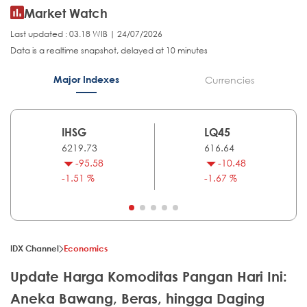
Market Watch
Last updated : 03.18 WIB | 24/07/2026
Data is a realtime snapshot, delayed at 10 minutes
Major Indexes
Currencies
IHSG
LQ45
6219.73
616.64
-95.58
-10.48
-1.51 %
-1.67 %
IDX Channel
Economics
Update Harga Komoditas Pangan Hari Ini:
Aneka Bawang, Beras, hingga Daging