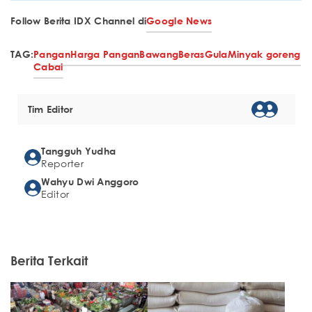
Follow Berita IDX Channel di
Google News
TAG:
Pangan
Harga Pangan
Bawang
Beras
Gula
Minyak goreng
Cabai
Tim Editor
Tangguh Yudha
Reporter
Wahyu Dwi Anggoro
Editor
Berita Terkait