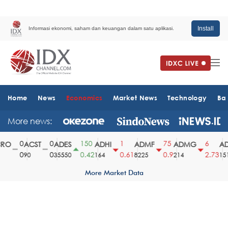
Install
Informasi ekonomi, saham dan keuangan dalam satu aplikasi.
Home
News
Economics
Market News
Technology
Ba
More news:
0
0
150
1
75
6
O
ACST
ADES
ADHI
ADMF
ADMG
AD
0
0
0.42
0.61
0.9
2.73
90
35550
164
8225
214
1510
More Market Data