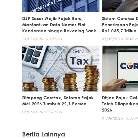
DJP Sasar Wajib Pajak Baru,
Sistem Coretax 
Manfaatkan Data Nomor Plat
Penerimaan Paj
Kendaraan hingga Rekening Bank
Rp1.035,7 Triliun
19/07/2026 12:12 WIB
07/07/2026 15:48 W
Ditopang Coretax, Setoran Pajak
Ditjen Pajak Cat
Mei 2026 Tumbuh 22,1 Persen
Telah Dilaporkan
2026
05/06/2026 20:37 WIB
01/06/2026 15:50 W
Berita Lainnya