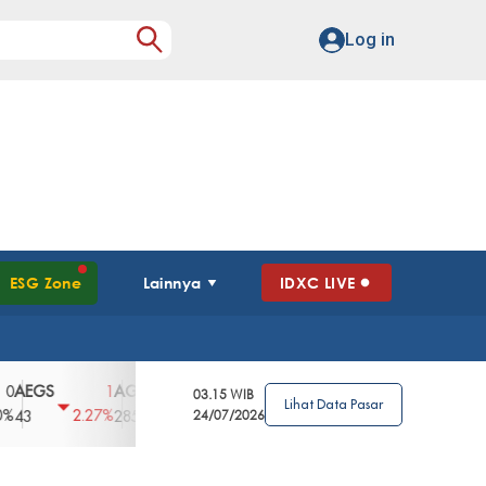
Log in
ESG Zone
Lainnya
IDXC LIVE
S
AGII
AGRO
AGRS
AHAP
AIMS
1
100
4
0
2
03.15 WIB
Lihat Data Pasar
2.27%
3.39%
2.63%
0%
2.04%
2850
148
24/07/2026
62
96
360