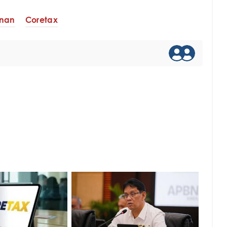
unan
Coretax