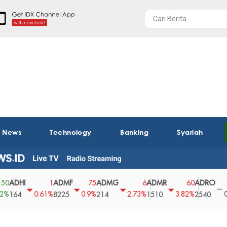
t News
Technology
Banking
Syariah
HI
ADMF
ADMG
ADMR
ADRO
AEG
1
75
6
60
0
0.61%
0.9%
2.73%
3.82%
0%
4
8225
214
1510
2540
43