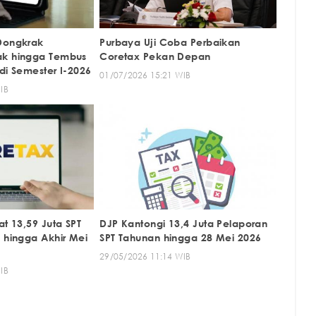
Dongkrak
Purbaya Uji Coba Perbaikan
ak hingga Tembus
Coretax Pekan Depan
 di Semester I-2026
01/07/2026 15:21 WIB
IB
at 13,59 Juta SPT
DJP Kantongi 13,4 Juta Pelaporan
 hingga Akhir Mei
SPT Tahunan hingga 28 Mei 2026
29/05/2026 11:14 WIB
IB