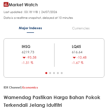
Market Watch
Last updated : 03.18 WIB | 24/07/2026
Data is a realtime snapshot, delayed at 10 minutes
Major Indexes
Currencies
IHSG
LQ45
6219.73
616.64
-95.58
-10.48
-1.51 %
-1.67 %
IDX Channel
Economics
Wamendag Pastikan Harga Bahan Pokok
Terkendali Jelang Idulfitri