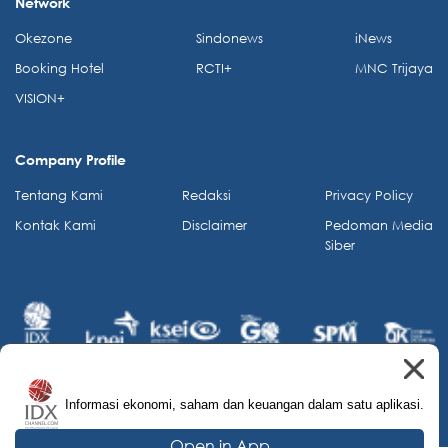
Network
Okezone
Sindonews
iNews
Booking Hotel
RCTI+
MNC Trijaya
VISION+
Company Profile
Tentang Kami
Redaksi
Privacy Policy
Kontak Kami
Disclaimer
Pedoman Media
Siber
Informasi ekonomi, saham dan keuangan dalam satu aplikasi.
© 2026 IDX Channel. All Rights Reserved.
Open in App