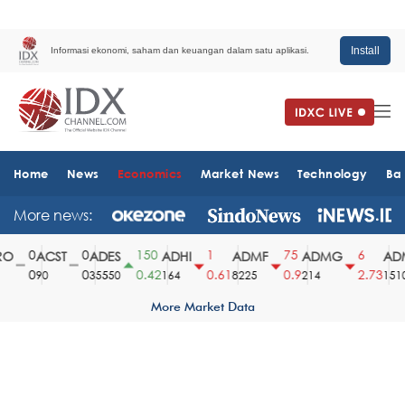
Install
Informasi ekonomi, saham dan keuangan dalam satu aplikasi.
Home
News
Economics
Market News
Technology
Ba
More news:
0
0
150
1
75
6
O
ACST
ADES
ADHI
ADMF
ADMG
ADM
0
0
0.42
0.61
0.9
2.73
90
35550
164
8225
214
1510
More Market Data