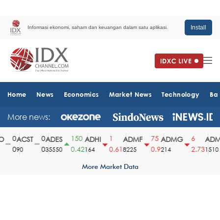
Install
Informasi ekonomi, saham dan keuangan dalam satu aplikasi.
Home
News
Economics
Market News
Technology
Ba
More news:
0
0
150
1
75
6
ACST
ADES
ADHI
ADMF
ADMG
ADMR
0
0
0.42
0.61
0.9
2.73
90
35550
164
8225
214
1510
More Market Data