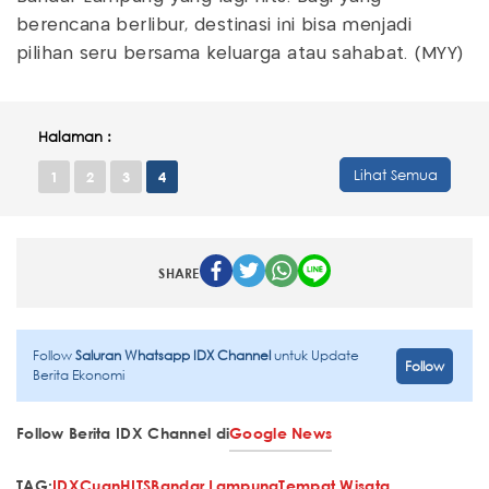
berencana berlibur, destinasi ini bisa menjadi
pilihan seru bersama keluarga atau sahabat. (MYY)
Halaman :
Lihat Semua
1
2
3
4
SHARE
Follow
Saluran Whatsapp IDX Channel
untuk Update
Follow
Berita Ekonomi
Follow Berita IDX Channel di
Google News
TAG:
IDXCuan
HITS
Bandar Lampung
Tempat Wisata