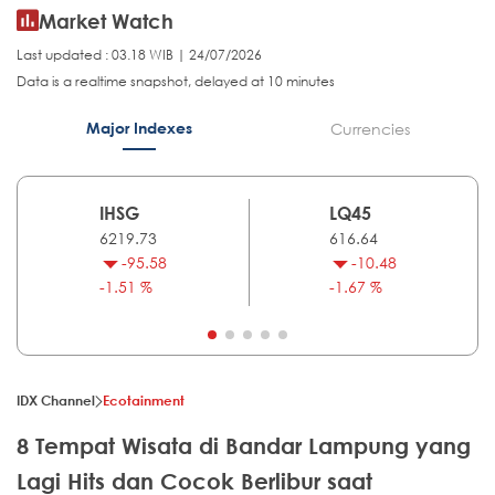
Market Watch
Last updated : 03.18 WIB | 24/07/2026
Data is a realtime snapshot, delayed at 10 minutes
Major Indexes
Currencies
IHSG
LQ45
6219.73
616.64
-95.58
-10.48
-1.51 %
-1.67 %
IDX Channel
Ecotainment
8 Tempat Wisata di Bandar Lampung yang
Lagi Hits dan Cocok Berlibur saat