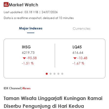
Market Watch
Last updated : 03.18 WIB | 24/07/2026
Data is a realtime snapshot, delayed at 10 minutes
Major Indexes
Currencies
IHSG
LQ45
6219.73
616.64
-95.58
-10.48
-1.51 %
-1.67 %
IDX Channel
News
Taman Wisata Linggarjati Kuningan Ramai
Diserbu Pengunjung di Hari Kedua