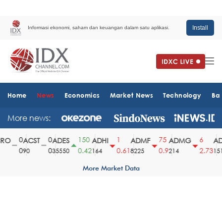
Install
Informasi ekonomi, saham dan keuangan dalam satu aplikasi.
Home
News
Economics
Market News
Technology
Ba
More news:
0
0
150
1
75
6
O
ACST
ADES
ADHI
ADMF
ADMG
ADM
0
0
0.42
0.61
0.9
2.73
90
35550
164
8225
214
1510
More Market Data