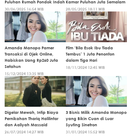
Puluhan Rumah Pondok Indah
Kamar Puluhan Juta Semalam
30/06/2025 16:54 WIB
28/05/2025 18:11 WIB
Amanda Manopo Pamer
Film ‘Bila Esok Ibu Tiada
Transaksi di Ojek Online,
Tembus’ 1 Juta Penonton
Habiskan Uang Rp260 Juta
dalam Tiga Hari
Setahun
18/11/2024 12:45 WIB
15/12/2024 13:35 WIB
Digelar Mewah, Intip Biaya
3 Bisnis Milik Amanda Monopo
Pernikahan Thariq Halilintar
yang Bikin Cuan di Luar
dan Aaliyah Massaid
Syuting Sinetron
26/07/2024 14:27 WIB
31/01/2024 15:52 WIB