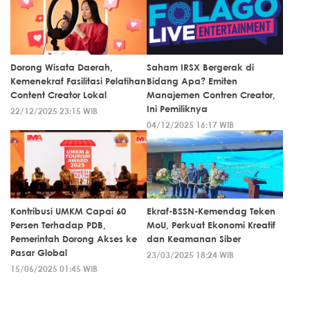
Dorong Wisata Daerah,
Saham IRSX Bergerak di
Kemenekraf Fasilitasi Pelatihan
Bidang Apa? Emiten
Content Creator Lokal
Manajemen Contren Creator,
Ini Pemiliknya
22/12/2025 23:15 WIB
04/12/2025 16:17 WIB
Kontribusi UMKM Capai 60
Ekraf-BSSN-Kemendag Teken
Persen Terhadap PDB,
MoU, Perkuat Ekonomi Kreatif
Pemerintah Dorong Akses ke
dan Keamanan Siber
Pasar Global
23/03/2025 18:24 WIB
15/06/2025 01:45 WIB