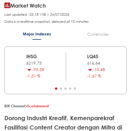
Market Watch
Last updated : 03.18 WIB | 24/07/2026
Data is a realtime snapshot, delayed at 10 minutes
Major Indexes
Currencies
IHSG
LQ45
6219.73
616.64
-95.58
-10.48
-1.51 %
-1.67 %
IDX Channel
Ecotainment
Dorong Industri Kreatif, Kemenparekraf
Fasilitasi Content Creator dengan Mitra di