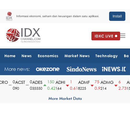
Install
Informasi ekonomi, saham dan keuangan dalam satu aplikasi.
Home
News
Economics
Market News
Technology
Ba
More news:
0
0
150
1
75
6
RO
ACST
ADES
ADHI
ADMF
ADMG
AD
0
0
0.42
0.61
0.9
2.73
90
35550
164
8225
214
151
More Market Data