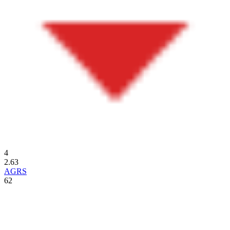
4
2.63
AGRS
62