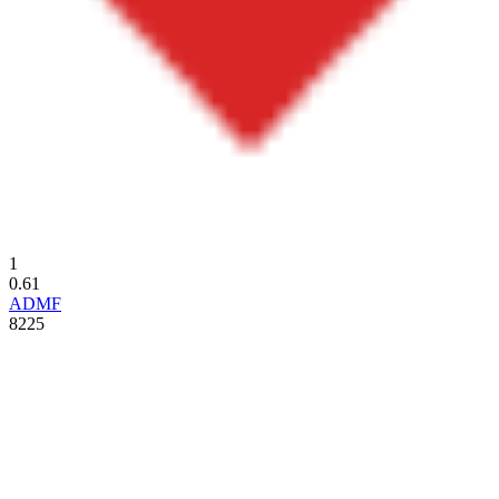
1
0.61
ADMF
8225