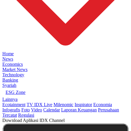
Home
News
Economics
Market News
Technology
Banking
Syariah
ESG Zone
Lainnya
Ecotainment
TV IDX Live
Milenomic
Inspirator
Economia
Infografis
Foto
Video
Calendar
Laporan Keuangan
Perusahaan
Tercatat
Regulasi
Download Aplikasi IDX Channel