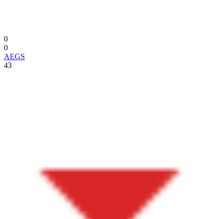
0
0
AEGS
43