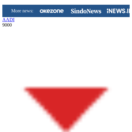
More news:
AADI
9000