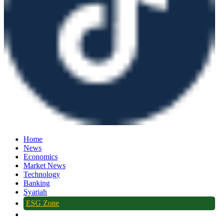
Home
News
Economics
Market News
Technology
Banking
Syariah
ESG Zone