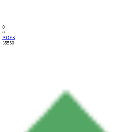
0
0
ADES
35550