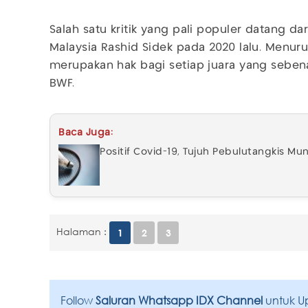
Salah satu kritik yang pali populer datang da
Malaysia Rashid Sidek pada 2020 lalu. Menur
merupakan hak bagi setiap juara yang sebe
BWF.
Baca Juga:
Positif Covid-19, Tujuh Pebulutangkis Mu
Halaman :
1
2
3
Follow
Saluran Whatsapp IDX Channel
untuk U