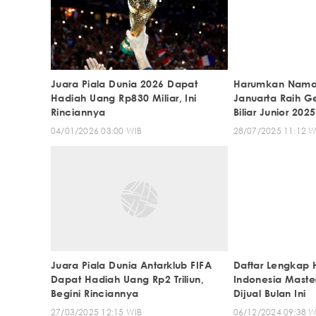
Juara Piala Dunia 2026 Dapat
Harumkan Nama 
Hadiah Uang Rp830 Miliar, Ini
Januarta Raih G
Rinciannya
Biliar Junior 2025
04/01/2026 03:00 WIB
28/07/2025 11:12 W
Juara Piala Dunia Antarklub FIFA
Daftar Lengkap 
Dapat Hadiah Uang Rp2 Triliun,
Indonesia Maste
Begini Rinciannya
Dijual Bulan Ini
27/03/2025 12:15 WIB
06/12/2024 09:38 W