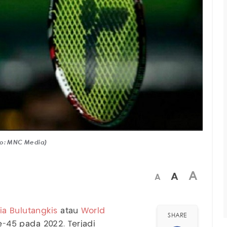
oto: MNC Media)
A
A
A
ia
Bulutangkis
atau
World
SHARE
45 pada 2022. Terjadi