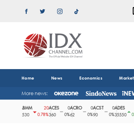
Home
News
Economics
Marke
More news:
ABMM
ACES
ACRO
ACST
ADES
A
0
20
0
0
0
150
0%
0.78%
0%
0%
0%
0.42%
2530
360
62
90
35550
1