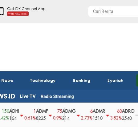
t News
Technology
Banking
Syariah
DHI
ADMF
ADMG
ADMR
ADRO
A
1
75
6
60
0
0.61%
0.9%
2.73%
3.82%
0%
64
8225
214
1510
2540
4