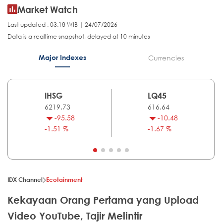
Market Watch
Last updated : 03.18 WIB | 24/07/2026
Data is a realtime snapshot, delayed at 10 minutes
Major Indexes
Currencies
IHSG
LQ45
6219.73
616.64
-95.58
-10.48
-1.51 %
-1.67 %
IDX Channel
Ecotainment
Kekayaan Orang Pertama yang Upload
Video YouTube, Tajir Melintir