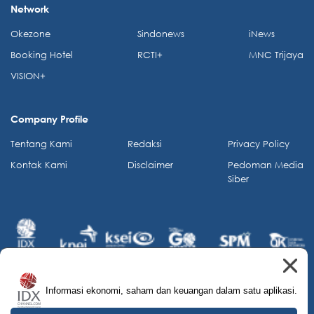
Network
Okezone
Sindonews
iNews
Booking Hotel
RCTI+
MNC Trijaya
VISION+
Company Profile
Tentang Kami
Redaksi
Privacy Policy
Kontak Kami
Disclaimer
Pedoman Media
Siber
Informasi ekonomi, saham dan keuangan dalam satu aplikasi.
© 2026 IDX Channel. All Rights Reserved.