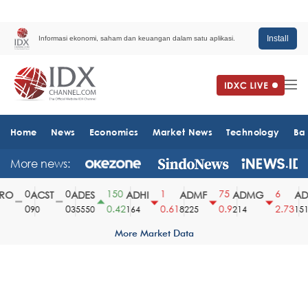
Install
Informasi ekonomi, saham dan keuangan dalam satu aplikasi.
Home
News
Economics
Market News
Technology
Ba
More news:
0
0
150
1
75
6
O
ACST
ADES
ADHI
ADMF
ADMG
ADM
0
0
0.42
0.61
0.9
2.73
90
35550
164
8225
214
1510
More Market Data