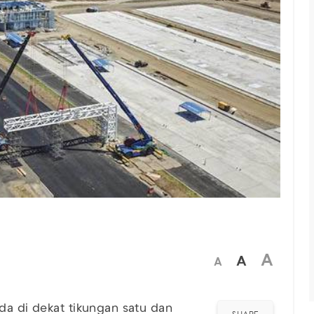
A
A
A
da di dekat tikungan satu dan