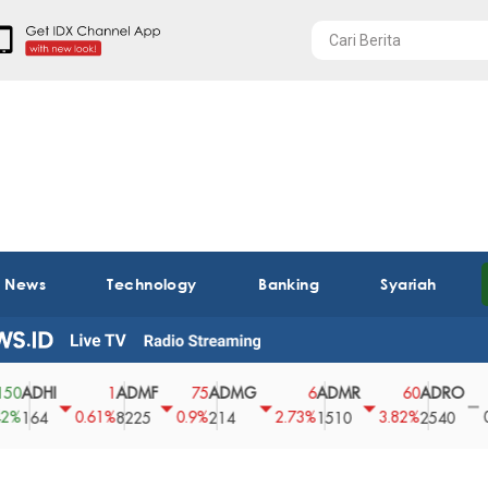
t News
Technology
Banking
Syariah
HI
ADMF
ADMG
ADMR
ADRO
AE
1
75
6
60
0
0.61%
0.9%
2.73%
3.82%
0%
4
8225
214
1510
2540
43