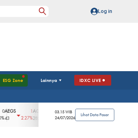
Log in
ESG Zone
Lainnya
IDXC LIVE
GS
AGII
AGRO
AGRS
AHAP
AIM
1
100
4
0
2
03.15 WIB
Lihat Data Pasar
2.27%
3.39%
2.63%
0%
2.04%
2850
148
24/07/2026
62
96
360