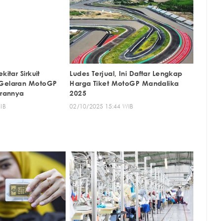
kitar Sirkuit
Ludes Terjual, Ini Daftar Lengkap
 Gelaran MotoGP
Harga Tiket MotoGP Mandalika
arannya
2025
IB
02/10/2025 15:44 WIB