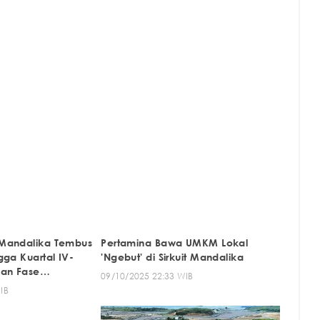
K Mandalika Tembus
Pertamina Bawa UMKM Lokal
ngga Kuartal IV-
'Ngebut' di Sirkuit Mandalika
kan Fase
09/10/2025 22:33 WIB
IB