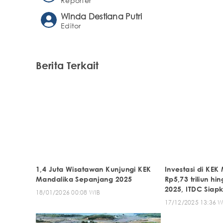
Reporter
Winda Destiana Putri
Editor
Berita Terkait
1,4 Juta Wisatawan Kunjungi KEK
Investasi di KE
Mandalika Sepanjang 2025
Rp5,73 triliun hi
2025, ITDC Siap
18/01/2026 00:08 WIB
Pengemban
17/12/2025 13:36 W