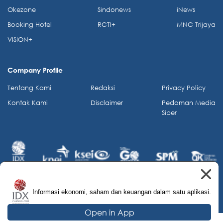
Okezone
Sindonews
iNews
Booking Hotel
RCTI+
MNC Trijaya
VISION+
Company Profile
Tentang Kami
Redaksi
Privacy Policy
Kontak Kami
Disclaimer
Pedoman Media
Siber
Informasi ekonomi, saham dan keuangan dalam satu aplikasi.
© 2026 IDX Channel. All Rights Reserved.
Open in App