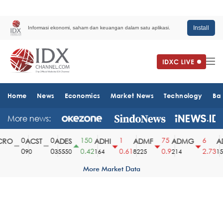
Install
Informasi ekonomi, saham dan keuangan dalam satu aplikasi.
Home
News
Economics
Market News
Technology
Ba
More news:
0
0
150
1
75
6
RO
ACST
ADES
ADHI
ADMF
ADMG
AD
0
0
0.42
0.61
0.9
2.73
90
35550
164
8225
214
151
More Market Data