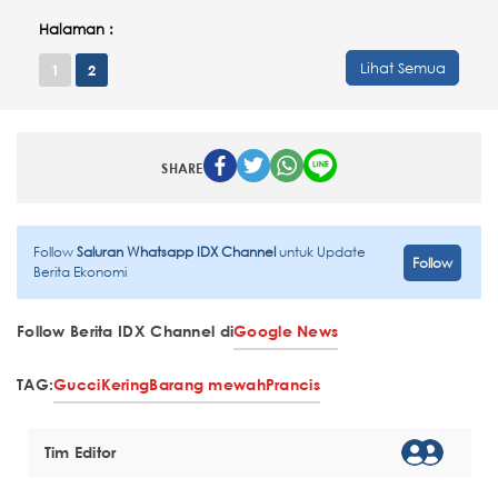
Halaman :
Lihat Semua
1
2
SHARE
Follow
Saluran Whatsapp IDX Channel
untuk Update
Follow
Berita Ekonomi
Follow Berita IDX Channel di
Google News
TAG:
Gucci
Kering
Barang mewah
Prancis
Tim Editor