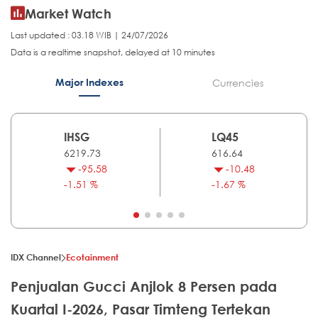
Market Watch
Last updated : 03.18 WIB | 24/07/2026
Data is a realtime snapshot, delayed at 10 minutes
Major Indexes
Currencies
IHSG
LQ45
6219.73
616.64
-95.58
-10.48
-1.51 %
-1.67 %
IDX Channel
Ecotainment
Penjualan Gucci Anjlok 8 Persen pada
Kuartal I-2026, Pasar Timteng Tertekan